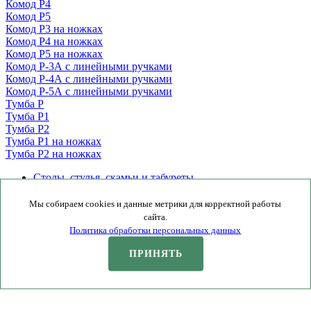
Комод Р4
Комод Р5
Комод Р3 на ножках
Комод Р4 на ножках
Комод Р5 на ножках
Комод Р-3А с линейными ручками
Комод Р-4А с линейными ручками
Комод Р-5А с линейными ручками
Тумба Р
Тумба Р1
Тумба Р2
Тумба Р1 на ножках
Тумба Р2 на ножках
Столы, стулья, скамьи и табуреты
Изделия для хранения
Изделия для хранения
Мы собираем cookies и данные метрики для корректной работы
Столы, стулья, скамьи и табуреты
сайта.
Каркасы Труфаст
Политика обработки персональных данных
Комоды и тумбы
Кровати
ПРИНЯТЬ
Другое