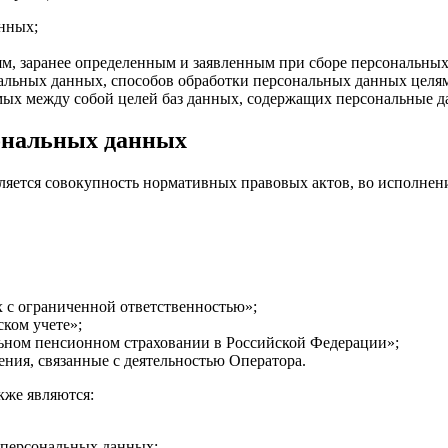
анных;
ям, заранее определенным и заявленным при сборе персональных
нальных данных, способов обработки персональных данных целя
ых между собой целей баз данных, содержащих персональные д
сональных данных
яется совокупность нормативных правовых актов, во исполнени
х с ограниченной ответственностью»;
ском учете»;
льном пенсионном страховании в Российской Федерации»;
ия, связанные с деятельностью Оператора.
кже являются:
 персональных данных;