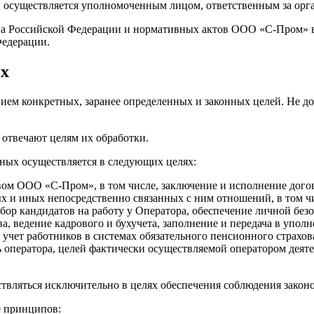
ки осуществляется уполномоченным лицом, ответственным за о
ства Российской Федерации и нормативных актов ООО «С-Пром» 
Федерации.
ых
ием конкретных, заранее определенных и законных целей. Не до
 отвечают целям их обработки.
нных осуществляется в следующих целях:
авом ООО «С-Пром», в том числе, заключение и исполнение дого
ых и иных непосредственно связанных с ним отношений, в том чи
ор кандидатов на работу у Оператора, обеспечение личной безо
, ведение кадрового и бухучета, заполнение и передача в упо
ет работников в системах обязательного пенсионного страхова
 оператора, целей фактически осуществляемой оператором деяте
твляться исключительно в целях обеспечения соблюдения закон
е принципов: