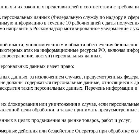
анных и их законных представителей в соответствии с требован
ов персональных данных (Федеральную службу по надзору в сфе
одимую информацию в течение 10 рабочих дней с даты получения 
димо направить в Роскомнадзор мотивированное уведомление с у
ной власти, уполномоченным в области обеспечения безопасност
пьютерных атак на информационные ресурсы РФ, включая инфо
аспространение, доступ) персональных данных.
персональных данных имеет право:
ьных данных, за исключением случаев, предусмотренных федера
не должны содержаться персональные данные, относящиеся к др
раскрытия таких персональных данных. Перечень информации и 
х, их блокирования или уничтожения в случае, если персональн
вленной цели обработки, а также принимать предусмотренные з
анных в целях продвижения на рынке товаров, работ и услуг;
вомерные действия или бездействие Оператора при обработке ег