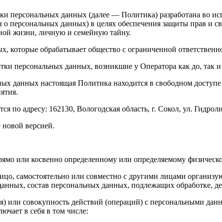
 персональных данных (далее — Политика) разработана во испол
 о персональных данных) в целях обеспечения защиты прав и св
тной жизни, личную и семейную тайну.
ных, которые обрабатывает общество с ограниченной ответстве
отки персональных данных, возникшие у Оператора как до, так 
нальных данных настоящая Политика находится в свободном дост
ятия.
по адресу: 162130, Вологодская область, г. Сокол, ул. Гидроли
 новой версией.
ямо или косвенно определенному или определяемому физическо
цо, самостоятельно или совместно с другими лицами организу
данных, состав персональных данных, подлежащих обработке, д
) или совокупность действий (операций) с персональными дан
ючает в себя в том числе: