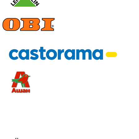
ООО "С-ПРОМ"
ИНН 3527018418
КПП 352701001
ОГРН 1123537000366